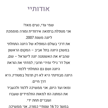
אודותיי
שמי עדי, נעים מאד!
אני מטפלת ברפואה אירוודית ומורה מוסמכת
ליוגה משנת 2007.
את דרכי בעולם המופלא של היוגה התחלתי
במשכן היוגה בתל אביב – המקום הראשון
שהביא את האשטנגה יוגה לישראל – שם,
אצל דר' גילי ומירי חרובי, למדתי את הוראת
היוגה ושם גם התחלתי ללמד.
היוגה מבחינתי היא לא רק תרגול בסטודיו, היא
דרך חיים.
ומאז ועד היום, אני ממשיכה ללמד ולהעביר
את המתנה הזו למאות התלמידים שעברו
ועוברים תחת ידי.
במשך כל 16 שנותיי כמורה, אני ממשיכה